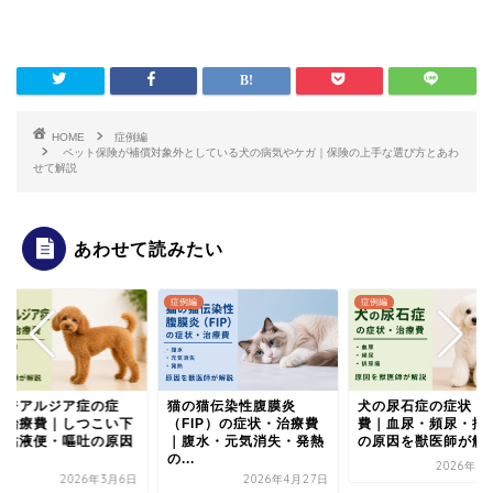
HOME
症例編
ペット保険が補償対象外としている犬の病気やケガ｜保険の上手な選び方とあわ
せて解説
あわせて読みたい
例編
症例編
症例編
の猫伝染性腹膜炎
犬の尿石症の症状・治療
犬のジアルジア症の
FIP）の症状・治療費
費｜血尿・頻尿・排尿痛
状・治療費｜しつこ
腹水・元気消失・発熱
の原因を獣医師が解説
痢・粘液便・嘔吐の
.
を...
2026年3月31日
2026年4月27日
2026年