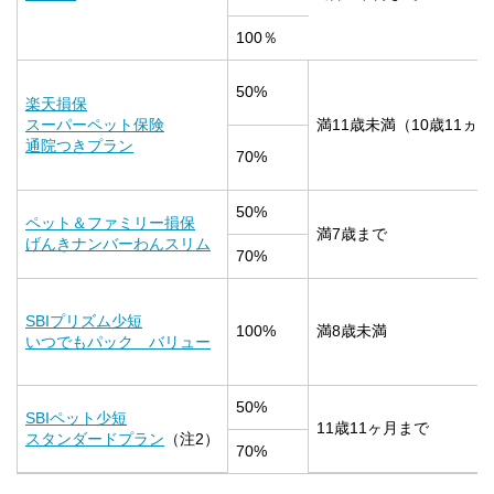
100％
50%
楽天損保
スーパーペット保険
満11歳未満（10歳11ヵ
通院つきプラン
70%
50%
ペット＆ファミリー損保
満7歳まで
げんきナンバーわんスリム
70%
SBIプリズム少短
100%
満8歳未満
いつでもパック バリュー
50%
SBIペット少短
11歳11ヶ月まで
スタンダードプラン
（注2）
70%