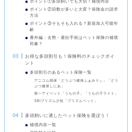
ポイント①多頭飼いでも大切！補償内容
ポイント②回数が多いと大変？保険金の請求
方法
ポイント③そもそも入れる？新規加入可能年
齢
番外編：去勢・避妊手術はペット保険の補償
対象？
お得な多頭割引も！保険料のチェックポイ
ント
多頭割引のあるペット保険一覧
アニコム損保「どうぶつ健保ふぁみりぃ」「どう
ぶつ健保しにあ」
第一アイペット「うちの子」「うちの子ライト」
SBIプリズム少短「プリズムペット」
多頭飼いに適したペット保険を選ぼう！
補償内容一覧