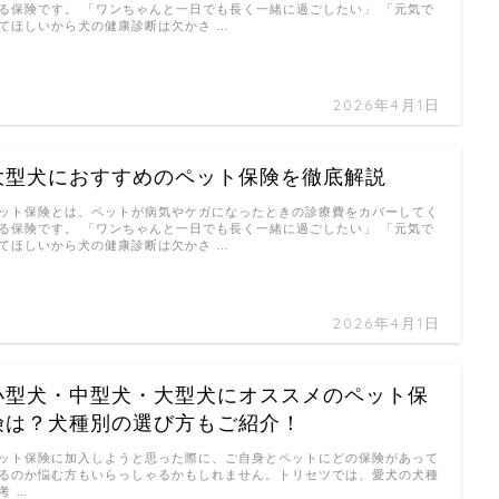
る保険です。 「ワンちゃんと一日でも長く一緒に過ごしたい」 「元気で
てほしいから犬の健康診断は欠かさ …
2026年4月1日
大型犬におすすめのペット保険を徹底解説
ット保険とは、ペットが病気やケガになったときの診療費をカバーしてく
る保険です。 「ワンちゃんと一日でも長く一緒に過ごしたい」 「元気で
てほしいから犬の健康診断は欠かさ …
2026年4月1日
小型犬・中型犬・大型犬にオススメのペット保
険は？犬種別の選び方もご紹介！
ット保険に加入しようと思った際に、ご自身とペットにどの保険があって
るのか悩む方もいらっしゃるかもしれません。トリセツでは、愛犬の犬種
考 …