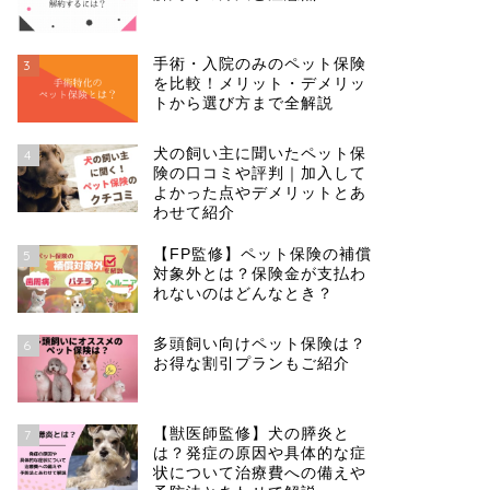
手術・入院のみのペット保険
3
を比較！メリット・デメリッ
トから選び方まで全解説
犬の飼い主に聞いたペット保
4
険の口コミや評判｜加入して
よかった点やデメリットとあ
わせて紹介
【FP監修】ペット保険の補償
5
対象外とは？保険金が支払わ
れないのはどんなとき？
多頭飼い向けペット保険は？
6
お得な割引プランもご紹介
【獣医師監修】犬の膵炎と
7
は？発症の原因や具体的な症
状について治療費への備えや