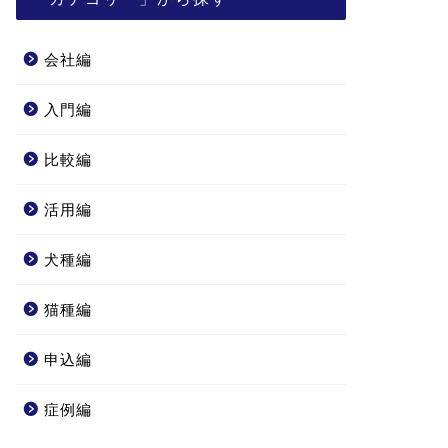
会社編
入門編
比較編
活用編
犬種編
猫種編
申込編
症例編