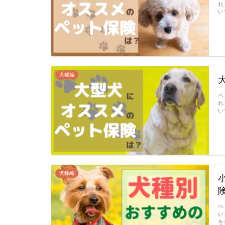
れ
い
犬種編
ペ
れ
い
犬種編
ペ
い
を