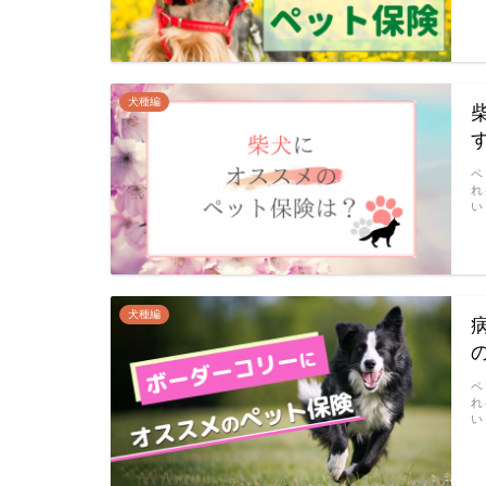
犬種編
ペ
れ
い
犬種編
ペ
れ
い