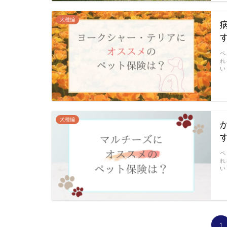
犬種編
ペ
れ
い
犬種編
ペ
れ
い
1