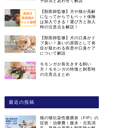
予防法とあわせて解説
【獣医師監修】犬や猫が高齢
8
になってからでもペット保険
は加入できる！選び方と加入
時の注意点を解説！
【獣医師監修】犬の口臭がド
9
ブ臭い！臭いの原因として発
症が疑われる疾患や口臭ケア
について解説
モモンガが長生きする飼い
10
方！モモンガの特徴と飼育時
の注意点まとめ
最近の投稿
猫の猫伝染性腹膜炎（FIP）の
症状・治療費｜腹水・元気消