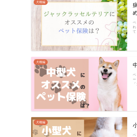
犬種編
ペ
れ
て
犬種編
ペ
ー
「
犬種編
ペ