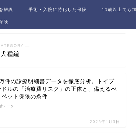
社を解説
手術・入院に特化した保険
10歳以上でも
保険
CATEGORY ―
犬種編
8万件の診療明細書データを徹底分析。トイプ
ードルの「治療費リスク」の正体と、備えるべ
きペット保険の条件
計データ …
2026年4月3日