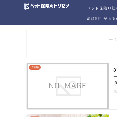
ペット保険11
多頭割引がある
― 
犬種編
集