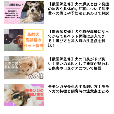
7
【獣医師監修】犬の膵炎とは？発症
の原因や具体的な症状について治療
費への備えや予防法とあわせて解説
8
【獣医師監修】犬や猫が高齢になっ
てからでもペット保険は加入でき
る！選び方と加入時の注意点を解
説！
9
【獣医師監修】犬の口臭がドブ臭
い！臭いの原因として発症が疑われ
る疾患や口臭ケアについて解説
10
モモンガが長生きする飼い方！モモ
ンガの特徴と飼育時の注意点まとめ