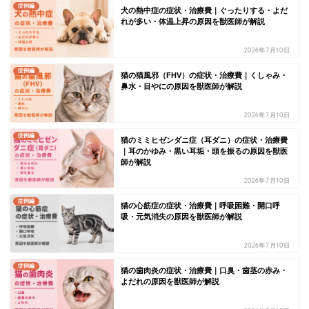
症例編
犬の熱中症の症状・治療費｜ぐったりする・よだ
れが多い・体温上昇の原因を獣医師が解説
2026年7月10日
症例編
猫の猫風邪（FHV）の症状・治療費｜くしゃみ・
鼻水・目やにの原因を獣医師が解説
2026年7月10日
症例編
猫のミミヒゼンダニ症（耳ダニ）の症状・治療費
｜耳のかゆみ・黒い耳垢・頭を振るの原因を獣医
師が解説
2026年7月10日
症例編
猫の心筋症の症状・治療費｜呼吸困難・開口呼
吸・元気消失の原因を獣医師が解説
2026年7月10日
症例編
猫の歯肉炎の症状・治療費｜口臭・歯茎の赤み・
よだれの原因を獣医師が解説