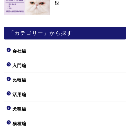
説
「カテゴリー」から探す
会社編
入門編
比較編
活用編
犬種編
猫種編