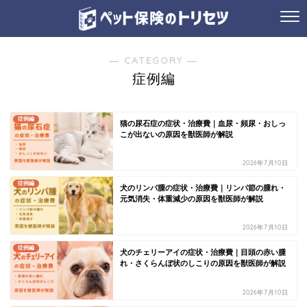
― CATEGORY ―
症例編
症例編
猫の尿石症の症状・治療費｜血尿・頻尿・おしっ
こが出ないの原因を獣医師が解説
2026年7月10日
症例編
犬のリンパ腫の症状・治療費｜リンパ節の腫れ・
元気消失・体重減少の原因を獣医師が解説
2026年7月10日
症例編
犬のチェリーアイの症状・治療費｜目頭の赤い腫
れ・さくらんぼ状のしこりの原因を獣医師が解説
2026年7月10日