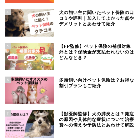
4
犬の飼い主に聞いたペット保険の口
コミや評判｜加入してよかった点や
デメリットとあわせて紹介
5
【FP監修】ペット保険の補償対象
外とは？保険金が支払われないのは
どんなとき？
6
多頭飼い向けペット保険は？お得な
割引プランもご紹介
7
【獣医師監修】犬の膵炎とは？発症
の原因や具体的な症状について治療
費への備えや予防法とあわせて解説