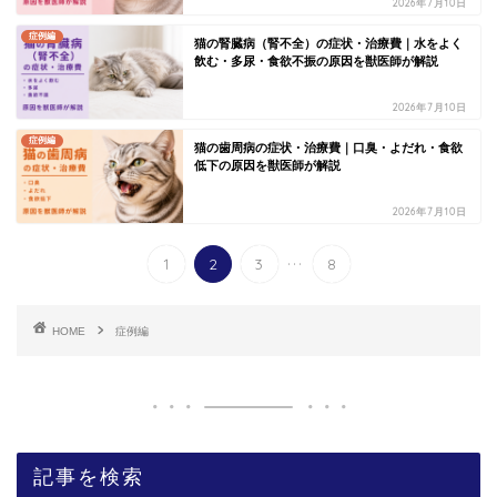
2026年7月10日
症例編
猫の腎臓病（腎不全）の症状・治療費｜水をよく
飲む・多尿・食欲不振の原因を獣医師が解説
2026年7月10日
症例編
猫の歯周病の症状・治療費｜口臭・よだれ・食欲
低下の原因を獣医師が解説
2026年7月10日
...
1
2
3
8
HOME
症例編
記事を検索