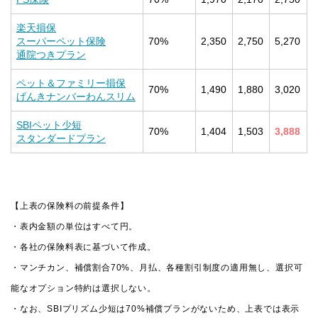
楽天損保
スーパーペット保険
70%
2,350
2,750
5,270
通院つきプラン
ペット＆ファミリー損保
70%
1,490
1,880
3,020
げんきナンバーわんスリム
SBIペット少短
70%
1,404
1,503
3,888
スタンダードプラン
【上表の保険料の前提条件】
・表内金額の単位はすべて円。
・各社の保険料表に基づいて作成。
・マンチカン、補償割合70%、月払、各種割引制度の適用無し、選択可
能なオプション特約は選択しない。
・なお、SBIプリズム少短は70%補償プランがないため、上表では表示