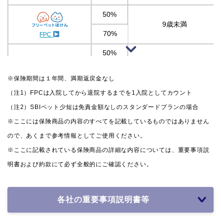
50%
9歳未満
70%
FPC
50%
70%
8歳11ヶ月まで
※保険期間は１年間、満期返戻金なし
PS保険
100％
（注1）FPCは入院してから退院するまでを1入院としてカウント
（注2）SBIペット少短は免責金額なしのスタンダードプランの場合
50%
満11歳未満
※ここには保険商品の内容のすべてを記載しているものではありません
（10歳11ヵ月まで）
楽天損保
ので、あくまで参考情報としてご使用ください。
70%
通院つきプラン
※ここに記載されている保険商品の詳細な内容については、重要事項説
50%
明書および約款にて必ず全般的にご確認ください。
満7歳まで
70%
ペット＆ファミリー損保
各社の重要事項説明書等