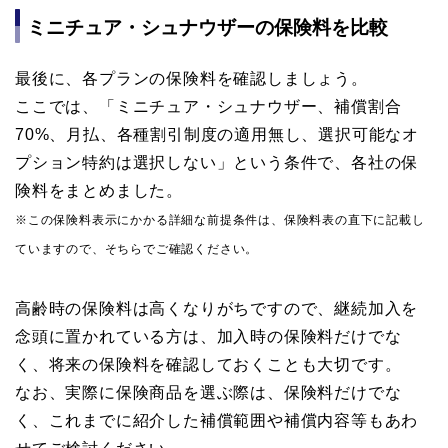
100%
満8歳未満
SBIプリズム少短
ミニチュア・シュナウザーの保険料を比較
いつでもパック バリュー
最後に、各プランの保険料を確認しましょう。
50%
ここでは、「ミニチュア・シュナウザー、補償割合
11歳11か月まで
SBIペット少短
70%、月払、各種割引制度の適用無し、選択可能なオ
70%
スタンダードプラン（注2）
プション特約は選択しない」という条件で、各社の保
険料をまとめました。
※この保険料表示にかかる詳細な前提条件は、保険料表の直下に記載し
ていますので、そちらでご確認ください。
高齢時の保険料は高くなりがちですので、継続加入を
念頭に置かれている方は、加入時の保険料だけでな
く、将来の保険料を確認しておくことも大切です。
なお、実際に保険商品を選ぶ際は、保険料だけでな
く、これまでに紹介した補償範囲や補償内容等もあわ