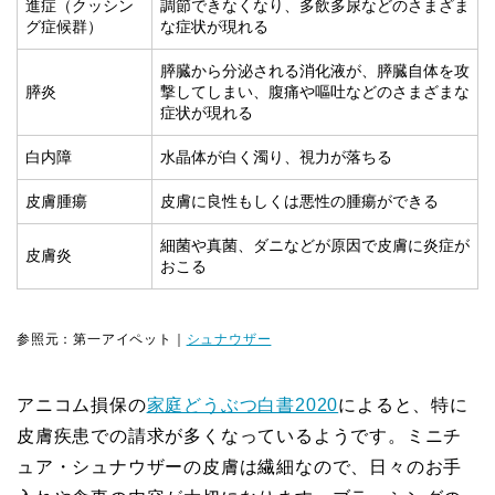
進症（クッシン
調節できなくなり、多飲多尿などのさまざま
グ症候群）
な症状が現れる
膵臓から分泌される消化液が、膵臓自体を攻
膵炎
撃してしまい、腹痛や嘔吐などのさまざまな
症状が現れる
白内障
水晶体が白く濁り、視力が落ちる
皮膚腫瘍
皮膚に良性もしくは悪性の腫瘍ができる
細菌や真菌、ダニなどが原因で皮膚に炎症が
皮膚炎
おこる
参照元：第一アイペット｜
シュナウザー
アニコム損保の
家庭どうぶつ白書2020
によると、特に
皮膚疾患での請求が多くなっているようです。ミニチ
ュア・シュナウザーの皮膚は繊細なので、日々のお手