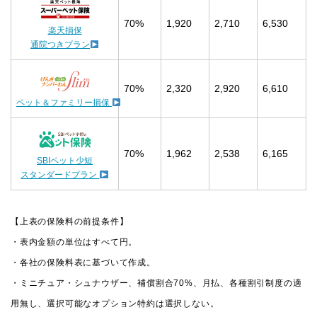
70%
1,920
2,710
6,530
楽天損保
通院つきプラン
70%
2,320
2,920
6,610
ペット＆ファミリー損保
70%
1,962
2,538
6,165
SBIペット少短
スタンダードプラン
【上表の保険料の前提条件】
・表内金額の単位はすべて円。
・各社の保険料表に基づいて作成。
・ミニチュア・シュナウザー、補償割合70%、月払、各種割引制度の適
用無し、選択可能なオプション特約は選択しない。