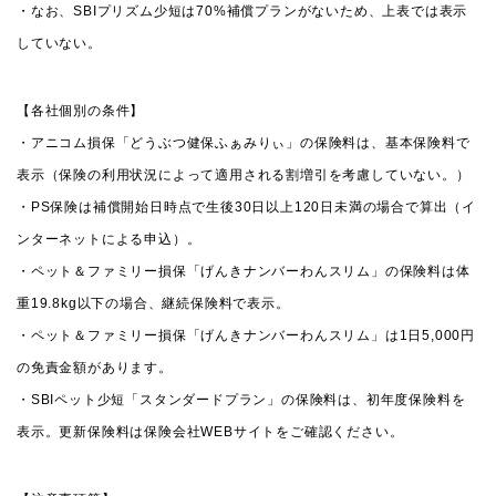
・なお、SBIプリズム少短は70%補償プランがないため、上表では表示
していない。
【各社個別の条件】
・アニコム損保「どうぶつ健保ふぁみりぃ」の保険料は、基本保険料で
表示（保険の利用状況によって適用される割増引を考慮していない。）
・PS保険は補償開始日時点で生後30日以上120日未満の場合で算出（イ
ンターネットによる申込）。
・ペット＆ファミリー損保「げんきナンバーわんスリム」の保険料は体
重19.8kg以下の場合、継続保険料で表示。
・ペット＆ファミリー損保「げんきナンバーわんスリム」は1日5,000円
の免責金額があります。
・SBIペット少短「スタンダードプラン」の保険料は、初年度保険料を
表示。更新保険料は保険会社WEBサイトをご確認ください。