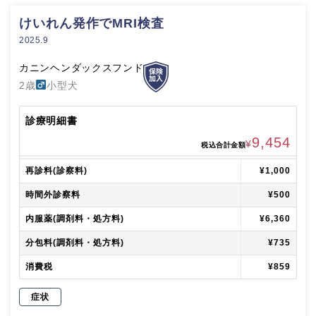
けいれん発作でMRI検査
2025.9
カニンヘンダックスフンド
2歳
小型犬
診療明細書
9,454
¥
税込合計金額
再診料(診察料)
¥1,000
時間外診察料
¥500
内服薬(調剤料・処方料)
¥6,360
分包料(調剤料・処方料)
¥735
消費税
¥859
症状