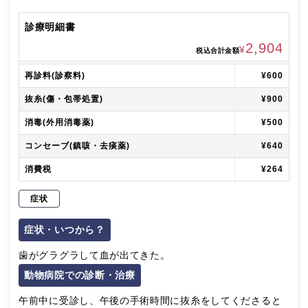
診療明細書
2,904
¥
税込合計金額
再診料(診察料)
¥600
抜糸(傷・包帯処置)
¥900
消毒(外用消毒薬)
¥500
コンセーブ(鎮咳・去痰薬)
¥640
消費税
¥264
症状
症状・いつから？
歯がグラグラして血が出てきた。
動物病院での診断・治療
午前中に受診し、午後の手術時間に抜糸をしてくださると