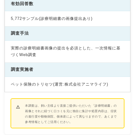
有効回答数
5,772サンプル(診療明細書の画像提出あり)
調査手法
実際の診療明細書画像の提出を必須とした、一次情報に基
づくWeb調査
調査実施者
ペット保険のトリセツ(運営:株式会社アニマライフ)
本調査は、飼い主様より直接ご提供いただいた「診療明細書」の
画像とそれに紐づく口コミを元に独自に集計や処置内容は、症状
の進行度や動物病院、個体差によって異なりますので、あくまで
参考情報としてご活用ください。