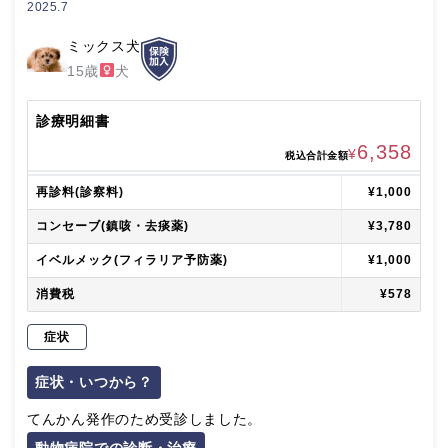
2025.7
ミックス犬
15歳
犬
診療明細書
6,358
¥
税込合計金額
再診料(診察料)
¥1,000
コンセーブ(鎮咳・去痰薬)
¥3,780
イベルメック(フィラリア予防薬)
¥1,000
消費税
¥578
症状
症状・いつから？
てんかん発作のため受診しました。
動物病院での診断・治療