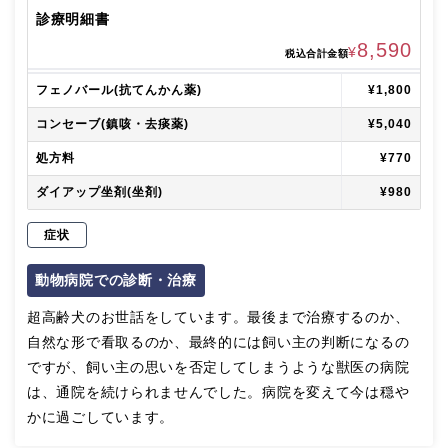
診療明細書
8,590
¥
税込合計金額
フェノバール(抗てんかん薬)
¥1,800
コンセーブ(鎮咳・去痰薬)
¥5,040
処方料
¥770
ダイアップ坐剤(坐剤)
¥980
症状
動物病院での診断・治療
超高齢犬のお世話をしています。最後まで治療するのか、
自然な形で看取るのか、最終的には飼い主の判断になるの
ですが、飼い主の思いを否定してしまうような獣医の病院
は、通院を続けられませんでした。病院を変えて今は穏や
かに過ごしています。