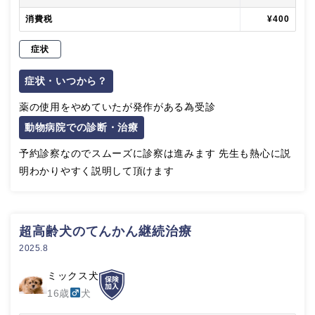
消費税
¥400
症状
症状・いつから？
薬の使用をやめていたが発作がある為受診
動物病院での診断・治療
予約診察なのでスムーズに診察は進みます 先生も熱心に説
明わかりやすく説明して頂けます
超高齢犬のてんかん継続治療
2025.8
ミックス犬
16歳
犬