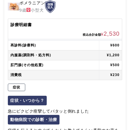
ポメラニアン
9歳
小型犬
診療明細書
2,530
¥
税込合計金額
再診料(診察料)
¥600
内服薬(調剤料・処方料)
¥1,200
肛門腺(その他処置)
¥500
消費税
¥230
症状
症状・いつから？
急にピクピク痙攣してパタッと倒れました
動物病院での診断・治療