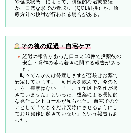
や健康状態）によって、積極的な治療継続
か、自然な形での看取り（QOL維持）か、治
療方針の検討が行われる場合がある。
️
その後の経過・自宅ケア
経過の報告があった口コミ10件で投薬後の
安定・発作の落ち着きに関する報告があっ
た。
「時々てんかんは発症しますが普段はお薬で
安定しています」「毎日薬を飲んで、今のと
ころ、痙攣はない」「ここ１年以上発作が起
きていません」といった、投薬による長期的
な発作コントロールが見られた。 自宅でのケ
アとして「できるだけ安静にさせるようにし
ており発作は起きていない」という報告もあ
った。