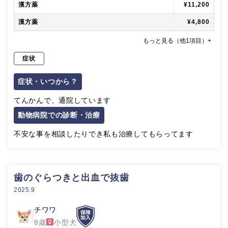
漢方薬
¥11,200
漢方薬
¥4,800
もっと見る（他1項目）+
症状
症状・いつから？
てんかんで、通院しています
動物病院での診断・治療
不安な事を相談したりでき私も治療してもらってます
歯のぐらつきと出血で抜歯
2025.9
チワワ
8歳
小型犬