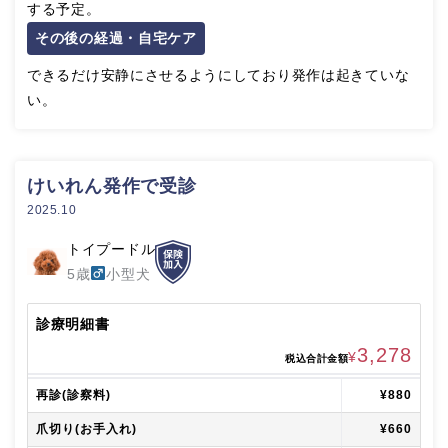
する予定。
その後の経過・自宅ケア
できるだけ安静にさせるようにしており発作は起きていな
い。
けいれん発作で受診
2025.10
トイプードル
5歳
小型犬
診療明細書
3,278
¥
税込合計金額
再診(診察料)
¥880
爪切り(お手入れ)
¥660