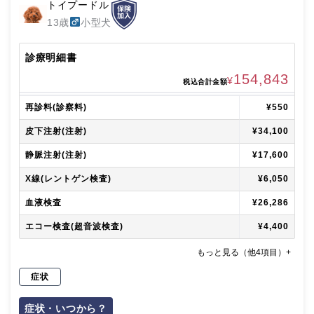
トイプードル
13歳
小型犬
診療明細書
154,843
¥
税込合計金額
再診料(診察料)
¥550
皮下注射(注射)
¥34,100
静脈注射(注射)
¥17,600
X線(レントゲン検査)
¥6,050
血液検査
¥26,286
エコー検査(超音波検査)
¥4,400
もっと見る（他4項目）+
症状
症状・いつから？