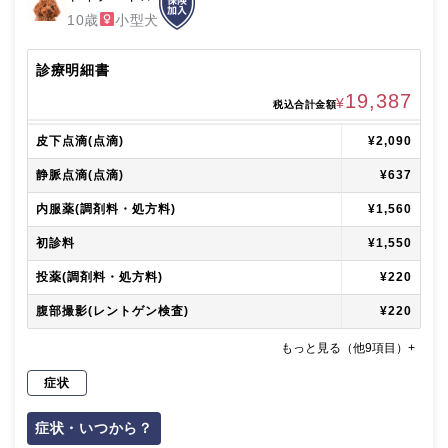
10歳
小型犬
診療明細書
19,387
¥
税込合計金額
皮下点滴(点滴)
¥2,090
静脈点滴(点滴)
¥637
内服薬(調剤料・処方料)
¥1,560
初診料
¥1,550
投薬(調剤料・処方料)
¥220
腹部撮影(レントゲン検査)
¥220
もっと見る（他9項目）+
症状
症状・いつから？