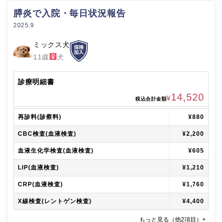
膵炎で入院・毎日状況報告
2025.9
ミックス犬
11歳
犬
診療明細書
14,520
¥
税込合計金額
再診料(診察料)
¥880
CBC検査(血液検査)
¥2,200
血液生化学検査(血液検査)
¥605
LIP(血液検査)
¥1,210
CRP(血液検査)
¥1,760
X線検査(レントゲン検査)
¥4,400
もっと見る（他2項目）+