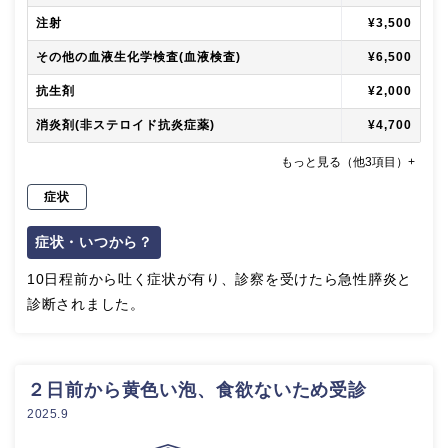
注射
¥3,500
その他の血液生化学検査(血液検査)
¥6,500
抗生剤
¥2,000
消炎剤(非ステロイド抗炎症薬)
¥4,700
もっと見る（他3項目）+
症状
症状・いつから？
10日程前から吐く症状が有り、診察を受けたら急性膵炎と
診断されました。
２日前から黄色い泡、食欲ないため受診
2025.9