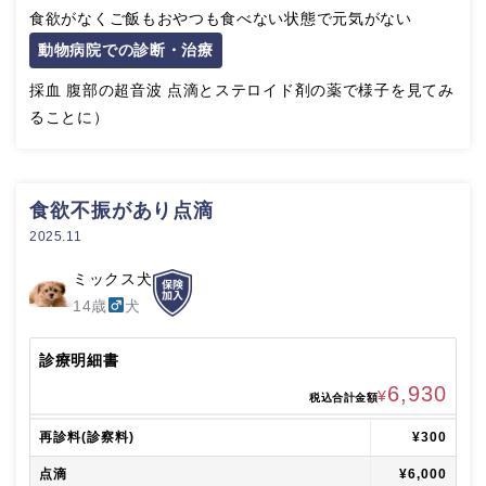
食欲がなくご飯もおやつも食べない状態で元気がない
動物病院での診断・治療
採血 腹部の超音波 点滴とステロイド剤の薬で様子を見てみ
ることに）
食欲不振があり点滴
2025.11
ミックス犬
14歳
犬
診療明細書
6,930
¥
税込合計金額
再診料(診察料)
¥300
点滴
¥6,000