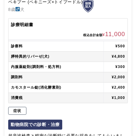
ペキプー (ペキニーズ×トイプードル)
8歳
犬
診療明細書
11,000
¥
税込合計金額
診察料
¥500
膵特異的リパーゼ(犬)
¥4,800
内服薬錠剤(調剤料・処方料)
¥300
調剤料
¥2,000
カモスタール錠(消化酵素剤)
¥2,400
消費税
¥1,000
症状
動物病院での診断・治療
超音波検査と精密な診断時に必要な採血をしてもらいまし