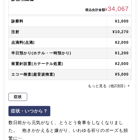
34,067
¥
税込合計金額
診察料
¥1,000
注射
¥10,270
点滴料(点滴)
¥2,000
半日預かり(ホテル・一時預かり)
¥1,200
留置針設置(カテーテル処置)
¥2,000
エコー検査(超音波検査)
¥5,000
もっと見る（他2項目）+
症状
症状・いつから？
数日前から元気がなく、とうとう食事をしなくなりまし
た。 抱きかかえると嫌がり、いわゆる祈りのポーズも頻
繁に⋯