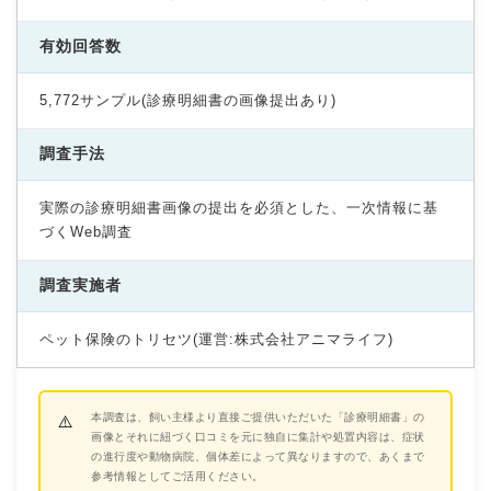
有効回答数
5,772サンプル(診療明細書の画像提出あり)
調査手法
実際の診療明細書画像の提出を必須とした、一次情報に基
づくWeb調査
調査実施者
ペット保険のトリセツ(運営:株式会社アニマライフ)
本調査は、飼い主様より直接ご提供いただいた「診療明細書」の
画像とそれに紐づく口コミを元に独自に集計や処置内容は、症状
の進行度や動物病院、個体差によって異なりますので、あくまで
参考情報としてご活用ください。