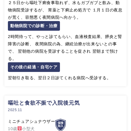
２５日から嘔吐下痢食事取れず、水もガブガブと飲み、動
物病院受診するが、 胃薬と下痢止め処方で １月１日の夜息
が荒く、容態悪く夜間病院へ向かう。
動物病院での診断・治療
2時間待って、やっと診てもらい、血液検査結果、膵炎と腎
障害の診断、 夜間病院の為、継続治療が出来ないとの事
で、 翌朝他の病院を受診することを促され 翌朝まで預け
る。
その後の経過・自宅ケア
翌朝引き取る、翌日２日診てくれる病院へ受診する。
嘔吐と食欲不振で入院後元気
2025.11
ミニチュアシュナウザー
10歳
小型犬