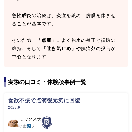
急性膵炎の治療は、炎症を鎮め、膵臓を休ませ
ることが基本です。
そのため、
「点滴」
による脱水の補正と循環の
維持、そして
「吐き気止め」や
鎮痛剤の投与が
中心となります。
実際の口コミ・体験談事例一覧
食欲不振で点滴後元気に回復
2025.9
ミックス犬
7歳
犬