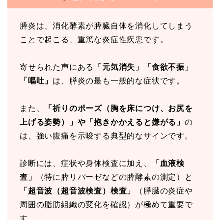
膵炎は、消化酵素が膵臓自体を消化してしまう
ことで起こる、重篤な炎症性疾患です。
寄せられた声にある
「元気消失」「食欲不振」
「嘔吐」
は、膵炎の最も一般的な症状です。
また、
「祈りのポーズ（胸を床につけ、お尻を
上げる姿勢）」や「抱きかかえると嫌がる」
の
は、強い腹痛を示唆する典型的なサインです。
診断には、症状や身体検査に加え、
「血液検
査」
（特に膵リパーゼなどの膵酵素の測定）と
「超音波（超音波検査）検査」
（膵臓の炎症や
周囲の脂肪組織の変化を確認）が極めて重要で
す。