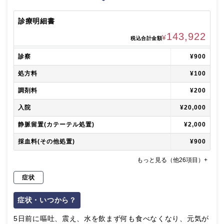
診療明細書
143,922
¥
税込合計金額
診察
¥900
処方料
¥100
調剤料
¥200
入院
¥20,000
静脈留置(カテーテル処置)
¥2,000
採血料(その他処置)
¥900
もっと見る（他26項目）+
症状
症状・いつから？
5日前に嘔吐、震え、水を飲まず何も食べなくなり、元気が