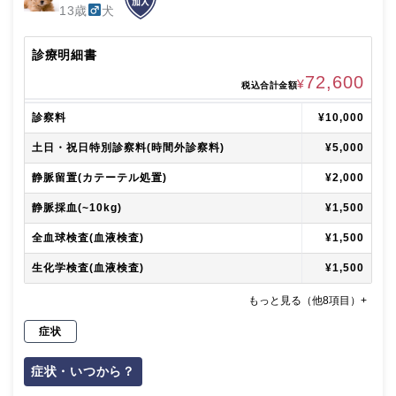
13歳
犬
診療明細書
72,600
¥
税込合計金額
診察料
¥10,000
土日・祝日特別診察料(時間外診察料)
¥5,000
静脈留置(カテーテル処置)
¥2,000
静脈採血(~10kg)
¥1,500
全血球検査(血液検査)
¥1,500
生化学検査(血液検査)
¥1,500
もっと見る（他8項目）+
症状
症状・いつから？