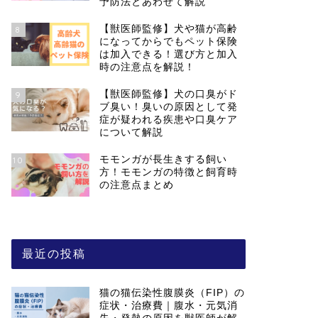
予防法とあわせて解説
【獣医師監修】犬や猫が高齢
8
になってからでもペット保険
は加入できる！選び方と加入
時の注意点を解説！
【獣医師監修】犬の口臭がド
9
ブ臭い！臭いの原因として発
症が疑われる疾患や口臭ケア
について解説
モモンガが長生きする飼い
10
方！モモンガの特徴と飼育時
の注意点まとめ
最近の投稿
猫の猫伝染性腹膜炎（FIP）の
症状・治療費｜腹水・元気消