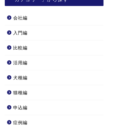
会社編
入門編
比較編
活用編
犬種編
猫種編
申込編
症例編