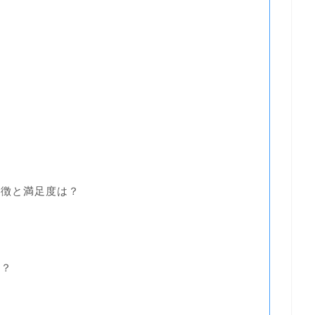
？
？
特徴と満足度は？
は？