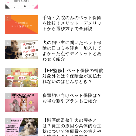
手術・入院のみのペット保険
3
を比較！メリット・デメリッ
トから選び方まで全解説
犬の飼い主に聞いたペット保
4
険の口コミや評判｜加入して
よかった点やデメリットとあ
わせて紹介
【FP監修】ペット保険の補償
5
対象外とは？保険金が支払わ
れないのはどんなとき？
多頭飼い向けペット保険は？
6
お得な割引プランもご紹介
【獣医師監修】犬の膵炎と
7
は？発症の原因や具体的な症
状について治療費への備えや