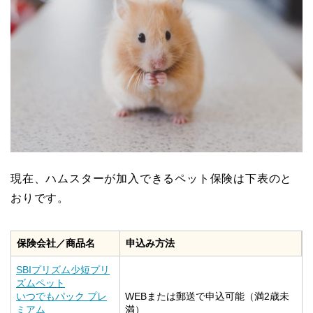
現在、ハムスターが加入できるペット保険は下表のと
おりです。
保険会社／商品名
申込み方法
SBIプリズム少短プリ
ズムペット
いつでもパック プレ
WEBまたは郵送で申込可能（満2歳未
ミアム
満）