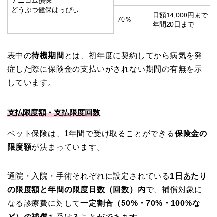
アニコム損保
どうぶつ健保はっぴぃ
日額14,000円まで
70％
年間20日まで
表中の
待機期間
とは、初年度に契約してから病気を発
症した際に保険金の支払いがされない期間の有無を示
しています。
支払限度額・支払限度回数
ペット保険は、1年間で受け取ることができる
保険金の
限度額
が決まっています。
通院・入院・手術それぞれに設定されている
1日あたり
の限度額と年間の限度日数（回数）内
で、補償対象に
なる診療費に対して
一定割合（50%・70%・100%な
ど）の補償
を受けることができます。