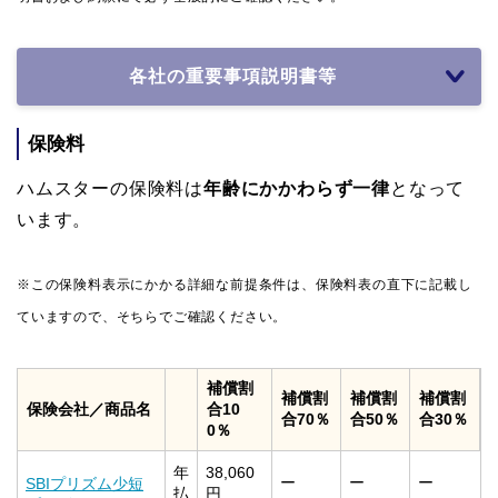
各社の重要事項説明書等
保険料
ハムスターの保険料は
年齢にかかわらず一律
となって
います。
※この保険料表示にかかる詳細な前提条件は、保険料表の直下に記載し
ていますので、そちらでご確認ください。
補償割
補償割
補償割
補償割
保険会社／商品名
合10
合70％
合50％
合30％
0％
年
38,060
ー
ー
ー
SBIプリズム少短
払
円