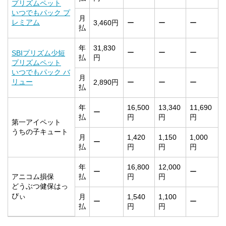
プリズムペット
いつでもパック プ
月
レミアム
3,460円
ー
ー
ー
払
年
31,830
ー
ー
ー
SBIプリズム少短
払
円
プリズムペット
いつでもパック バ
月
リュー
2,890円
ー
ー
ー
払
年
16,500
13,340
11,690
ー
払
円
円
円
第一アイペット
うちの子キュート
月
1,420
1,150
1,000
ー
払
円
円
円
年
16,800
12,000
ー
ー
アニコム損保
払
円
円
どうぶつ健保はっ
ぴぃ
月
1,540
1,100
ー
ー
払
円
円