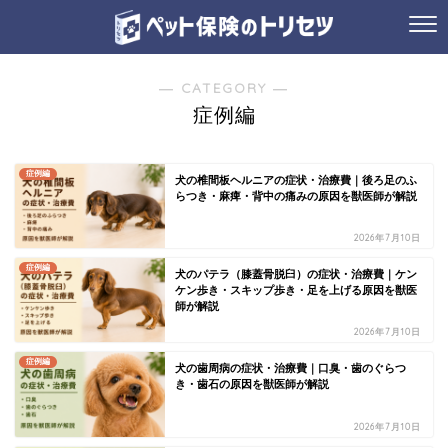
― CATEGORY ―
症例編
症例編
犬の椎間板ヘルニアの症状・治療費｜後ろ足のふ
らつき・麻痺・背中の痛みの原因を獣医師が解説
2026年7月10日
症例編
犬のパテラ（膝蓋骨脱臼）の症状・治療費｜ケン
ケン歩き・スキップ歩き・足を上げる原因を獣医
師が解説
2026年7月10日
症例編
犬の歯周病の症状・治療費｜口臭・歯のぐらつ
き・歯石の原因を獣医師が解説
2026年7月10日