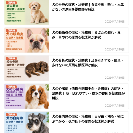
症例編
犬の肝炎の症状・治療費｜食欲不振・嘔吐・元気
がないの原因を獣医師が解説
2026年7月10日
症例編
犬の眼瞼炎の症状・治療費｜まぶたの腫れ・赤
み・目やにの原因を獣医師が解説
2026年7月10日
症例編
犬の骨折の症状・治療費｜足を引きずる・腫れ・
歩けないの原因を獣医師が解説
2026年7月10日
症例編
犬の心臓病（僧帽弁閉鎖不全・弁膜症）の症状・
治療費｜ 咳・疲れやすい・腹水の原因を獣医師が
解説
2026年7月10日
症例編
犬の白内障の症状・治療費｜目が白く濁る・物に
ぶつかる・視力低下の原因を獣医師が解説