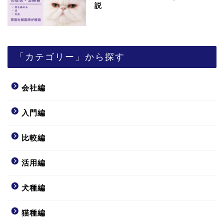
説
「カテゴリー」から探す
会社編
入門編
比較編
活用編
犬種編
猫種編