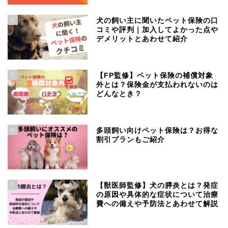
4
犬の飼い主に聞いたペット保険の口
コミや評判｜加入してよかった点や
デメリットとあわせて紹介
5
【FP監修】ペット保険の補償対象
外とは？保険金が支払われないのは
どんなとき？
6
多頭飼い向けペット保険は？お得な
割引プランもご紹介
7
【獣医師監修】犬の膵炎とは？発症
の原因や具体的な症状について治療
費への備えや予防法とあわせて解説