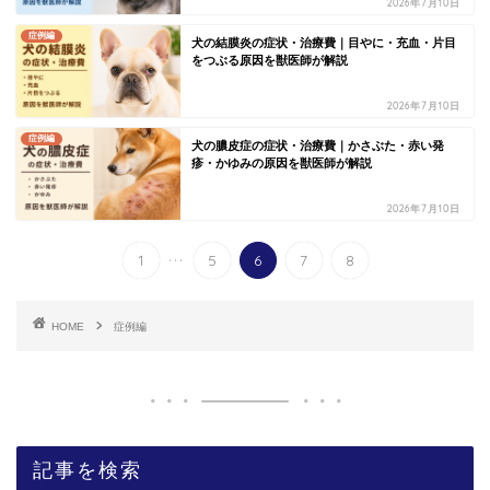
2026年7月10日
症例編
犬の結膜炎の症状・治療費｜目やに・充血・片目
をつぶる原因を獣医師が解説
2026年7月10日
症例編
犬の膿皮症の症状・治療費｜かさぶた・赤い発
疹・かゆみの原因を獣医師が解説
2026年7月10日
...
1
5
6
7
8
HOME
症例編
記事を検索