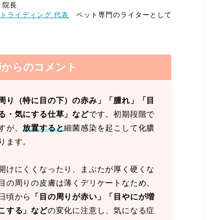
 院長
トライディング 代表
ペット専門のライターとして
師からのコメント
周り（特に目の下）の赤み」「腫れ」「目
る・気にする仕草」など
です。初期段階で
すが、
放置すると
細菌感染を起こして化膿
ります。
開けにくくなったり、まぶたが厚く硬くな
目の周りの皮膚は薄くデリケートなため、
日頃から
「目の周りが赤い」「目やにが増
こする」など
の変化に注意し、気になる症