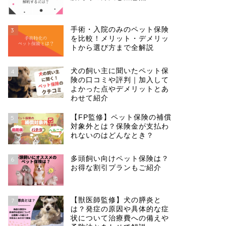
手術・入院のみのペット保険
3
を比較！メリット・デメリッ
トから選び方まで全解説
犬の飼い主に聞いたペット保
4
険の口コミや評判｜加入して
よかった点やデメリットとあ
わせて紹介
【FP監修】ペット保険の補償
5
対象外とは？保険金が支払わ
れないのはどんなとき？
多頭飼い向けペット保険は？
6
お得な割引プランもご紹介
【獣医師監修】犬の膵炎と
7
は？発症の原因や具体的な症
状について治療費への備えや