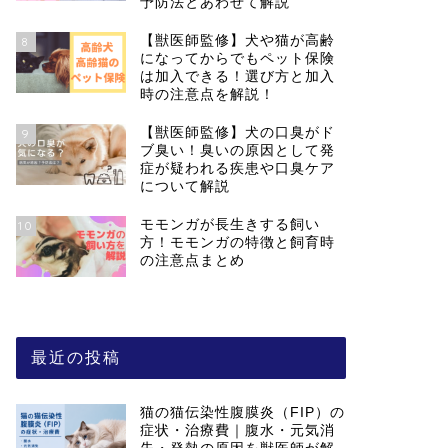
予防法とあわせて解説
【獣医師監修】犬や猫が高齢
8
になってからでもペット保険
は加入できる！選び方と加入
時の注意点を解説！
【獣医師監修】犬の口臭がド
9
ブ臭い！臭いの原因として発
症が疑われる疾患や口臭ケア
について解説
モモンガが長生きする飼い
10
方！モモンガの特徴と飼育時
の注意点まとめ
最近の投稿
猫の猫伝染性腹膜炎（FIP）の
症状・治療費｜腹水・元気消