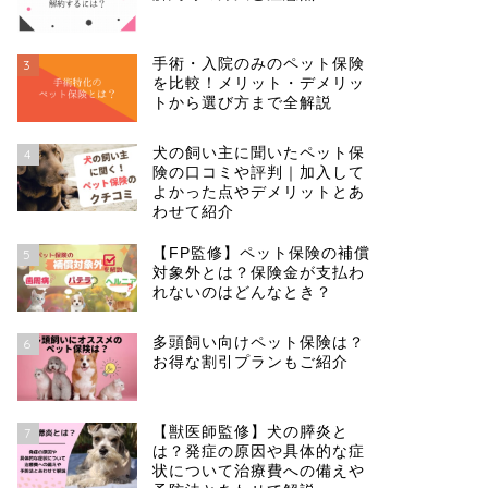
手術・入院のみのペット保険
3
を比較！メリット・デメリッ
トから選び方まで全解説
犬の飼い主に聞いたペット保
4
険の口コミや評判｜加入して
よかった点やデメリットとあ
わせて紹介
【FP監修】ペット保険の補償
5
対象外とは？保険金が支払わ
れないのはどんなとき？
多頭飼い向けペット保険は？
6
お得な割引プランもご紹介
【獣医師監修】犬の膵炎と
7
は？発症の原因や具体的な症
状について治療費への備えや