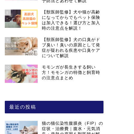
予防法とあわせて解説
【獣医師監修】犬や猫が高齢
8
になってからでもペット保険
は加入できる！選び方と加入
時の注意点を解説！
【獣医師監修】犬の口臭がド
9
ブ臭い！臭いの原因として発
症が疑われる疾患や口臭ケア
について解説
モモンガが長生きする飼い
10
方！モモンガの特徴と飼育時
の注意点まとめ
最近の投稿
猫の猫伝染性腹膜炎（FIP）の
症状・治療費｜腹水・元気消