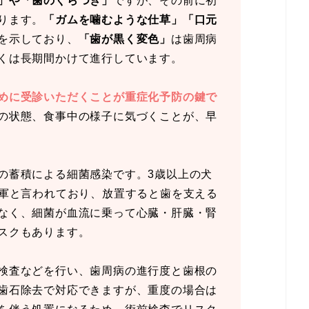
」や「歯のぐらつき」
ですが、その前に初
ります。
「ガムを噛むような仕草」「口元
を示しており、
「歯が黒く変色」
は歯周病
くは長期間かけて進行しています。
めに受診いただくことが重症化予防の鍵で
の状態、食事中の様子に気づくことが、早
の蓄積による細菌感染です。3歳以上の犬
備軍と言われており、放置すると歯を支える
なく、細菌が血流に乗って心臓・肝臓・腎
スクもあります。
検査などを行い、歯周病の進行度と歯根の
歯石除去で対応できますが、重度の場合は