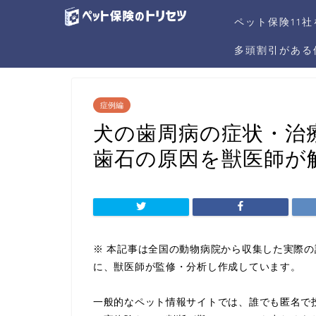
ペット保険11
多頭割引がある
症例編
犬の歯周病の症状・治
歯石の原因を獣医師が
※ 本記事は全国の動物病院から収集した実際
に、獣医師が監修・分析し作成しています。
一般的なペット情報サイトでは、誰でも匿名で