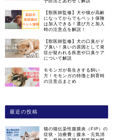
予防法とあわせて解説
【獣医師監修】犬や猫が高齢
8
になってからでもペット保険
は加入できる！選び方と加入
時の注意点を解説！
【獣医師監修】犬の口臭がド
9
ブ臭い！臭いの原因として発
症が疑われる疾患や口臭ケア
について解説
モモンガが長生きする飼い
10
方！モモンガの特徴と飼育時
の注意点まとめ
最近の投稿
猫の猫伝染性腹膜炎（FIP）の
症状・治療費｜腹水・元気消