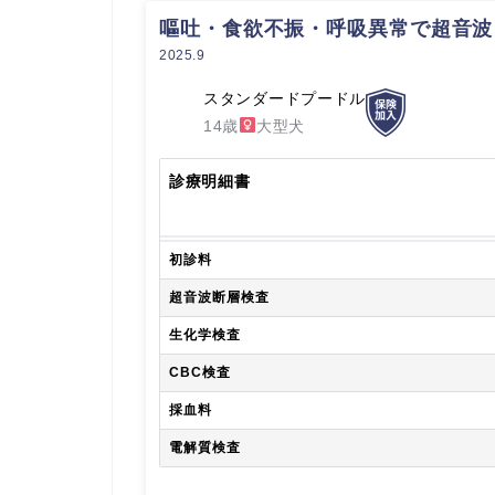
嘔吐・食欲不振・呼吸異常で超音波
2025.9
スタンダードプードル
14歳
大型犬
診療明細書
初診料
超音波断層検査
生化学検査
CBC検査
採血料
電解質検査