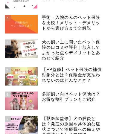
手術・入院のみのペット保険
3
を比較！メリット・デメリッ
トから選び方まで全解説
犬の飼い主に聞いたペット保
4
険の口コミや評判｜加入して
よかった点やデメリットとあ
わせて紹介
【FP監修】ペット保険の補償
5
対象外とは？保険金が支払わ
れないのはどんなとき？
多頭飼い向けペット保険は？
6
お得な割引プランもご紹介
【獣医師監修】犬の膵炎と
7
は？発症の原因や具体的な症
状について治療費への備えや