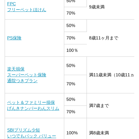
50%
FPC
9歳未満
フリーペットほけん
70%
50%
PS保険
70%
8歳11ヶ月まで
100％
50%
楽天損保
スーパーペット保険
満11歳未満（10歳11ヵ
通院つきプラン
70%
50%
ペット＆ファミリー損保
満7歳まで
げんきナンバーわんスリム
70%
SBIプリズム少短
100%
満8歳未満
いつでもパック バリュー