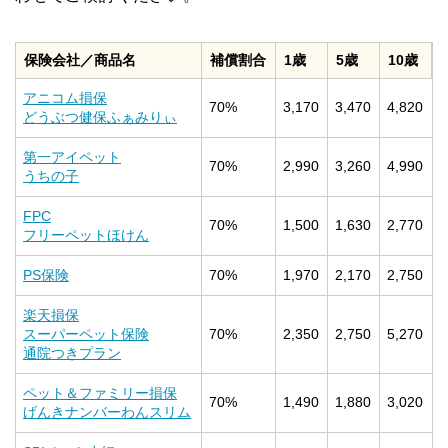
保険会社／商品名
補償割合
1歳
5歳
10歳
アニコム損保
70%
3,170
3,470
4,820
どうぶつ健保ふぁみりぃ
第一アイペット
70%
2,990
3,260
4,990
うちの子
FPC
70%
1,500
1,630
2,770
フリーペットほけん
PS保険
70%
1,970
2,170
2,750
楽天損保
スーパーペット保険
70%
2,350
2,750
5,270
通院つきプラン
ペット＆ファミリー損保
70%
1,490
1,880
3,020
げんきナンバーわんスリム