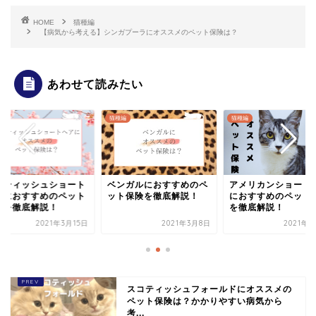
HOME
猫種編
【病気から考える】シンガプーラにオススメのペット保険は？
あわせて読みたい
猫種編
猫種編
猫種編
ベンガルにおすすめのペ
アメリカンショートヘア
ブリティッシ
ット保険を徹底解説！
におすすめのペット保険
ヘアにおすす
を徹底解説！
保険を徹底解
2021年3月8日
2021年3月4日
スコティッシュフォールドにオススメの
ペット保険は？かかりやすい病気から
考...