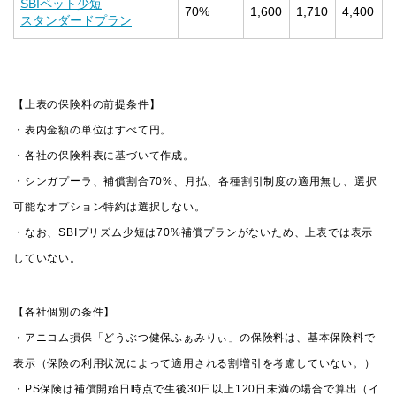
SBIペット少短
70%
1,600
1,710
4,400
スタンダードプラン
【上表の保険料の前提条件】
・表内金額の単位はすべて円。
・各社の保険料表に基づいて作成。
・シンガプーラ、補償割合70%、月払、各種割引制度の適用無し、選択
可能なオプション特約は選択しない。
・なお、SBIプリズム少短は70%補償プランがないため、上表では表示
していない。
【各社個別の条件】
・アニコム損保「どうぶつ健保ふぁみりぃ」の保険料は、基本保険料で
表示（保険の利用状況によって適用される割増引を考慮していない。）
・PS保険は補償開始日時点で生後30日以上120日未満の場合で算出（イ