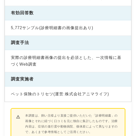
有効回答数
5,772サンプル(診療明細書の画像提出あり)
調査手法
実際の診療明細書画像の提出を必須とした、一次情報に基
づくWeb調査
調査実施者
ペット保険のトリセツ(運営:株式会社アニマライフ)
本調査は、飼い主様より直接ご提供いただいた「診療明細書」の
画像とそれに紐づく口コミを元に独自に集計したものです。治療
内容は、症状の進行度や動物病院、個体差によって異なりますの
で、あくまで参考情報としてご活用ください。