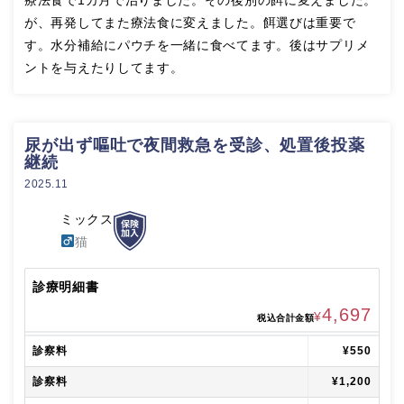
が、再発してまた療法食に変えました。餌選びは重要で
す。水分補給にパウチを一緒に食べてます。後はサプリメ
ントを与えたりしてます。
尿が出ず嘔吐で夜間救急を受診、処置後投薬
継続
2025.11
ミックス
猫
診療明細書
4,697
¥
税込合計金額
診察料
¥550
診察料
¥1,200