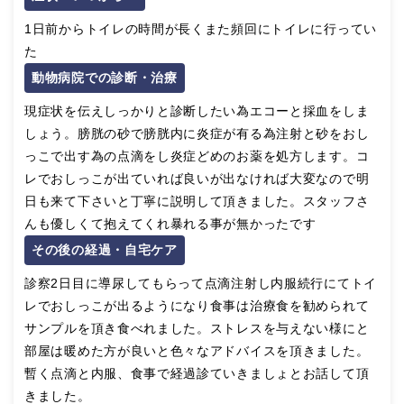
1日前からトイレの時間が長くまた頻回にトイレに行ってい
た
動物病院での診断・治療
現症状を伝えしっかりと診断したい為エコーと採血をしま
しょう。膀胱の砂で膀胱内に炎症が有る為注射と砂をおし
っこで出す為の点滴をし炎症どめのお薬を処方します。コ
レでおしっこが出ていれば良いが出なければ大変なので明
日も来て下さいと丁寧に説明して頂きました。スタッフさ
んも優しくて抱えてくれ暴れる事が無かったです
その後の経過・自宅ケア
診察2日目に導尿してもらって点滴注射し内服続行にてトイ
レでおしっこが出るようになり食事は治療食を勧められて
サンプルを頂き食べれました。ストレスを与えない様にと
部屋は暖めた方が良いと色々なアドバイスを頂きました。
暫く点滴と内服、食事で経過診ていきましょとお話して頂
きました。