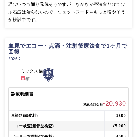
猫はいつも通り元気そうですが、なかなか療法食だけでは
尿石症は治らないので、ウェットフードをもっと増やそう
か検討中です。
血尿でエコー・点滴・注射後療法食で1ヶ月で
回復
2026.2
ミックス猫
猫
診療明細書
20,930
¥
税込合計金額
再診料(診察料)
¥800
エコー検査(超音波検査)
¥5,000
データー管理料(文書料)
¥500