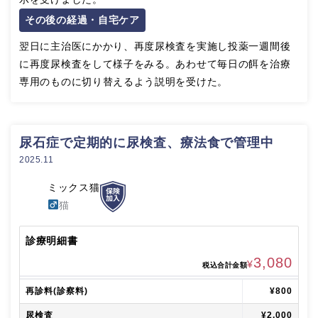
その後の経過・自宅ケア
翌日に主治医にかかり、再度尿検査を実施し投薬一週間後
に再度尿検査をして様子をみる。あわせて毎日の餌を治療
専用のものに切り替えるよう説明を受けた。
尿石症で定期的に尿検査、療法食で管理中
2025.11
ミックス猫
猫
診療明細書
3,080
¥
税込合計金額
再診料(診察料)
¥800
尿検査
¥2,000