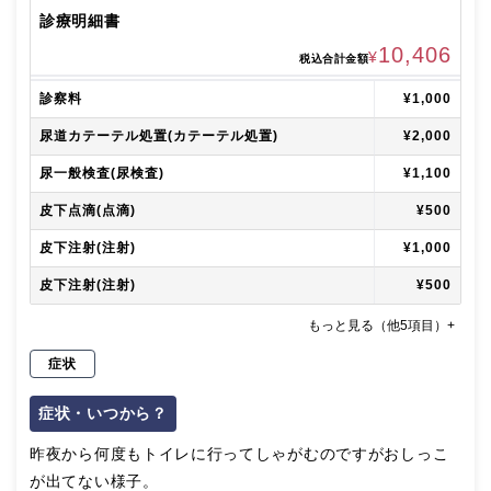
診療明細書
10,406
¥
税込合計金額
診察料
¥1,000
尿道カテーテル処置(カテーテル処置)
¥2,000
尿一般検査(尿検査)
¥1,100
皮下点滴(点滴)
¥500
皮下注射(注射)
¥1,000
皮下注射(注射)
¥500
もっと見る（他5項目）+
症状
症状・いつから？
昨夜から何度もトイレに行ってしゃがむのですがおしっこ
が出てない様子。