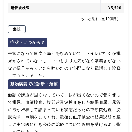
超音波検査
¥5,500
もっと見る（他10項目）+
症状
症状・いつから？
午後になって何度も局部をなめていて、トイレに行くが排
尿がされていないし、いつもより元気がなく落着きがない
なと様子をみていたら吐いたので心配になり電話して診察
してもらいました。
動物病院での診断・治療
触診で膀胱が固くなっていて、尿が出てないので管を使っ
て排尿、血液検査、腹部超音波検査をした結果血尿、尿管
に砂が堆積して詰まっている状態だったので尿閉処置、膀
胱洗浄、点滴をしてくれ、最後に血尿検査の結果説明と翌
日に主治医に行き今後の治療について説明を受けるよう指
示を受けました。