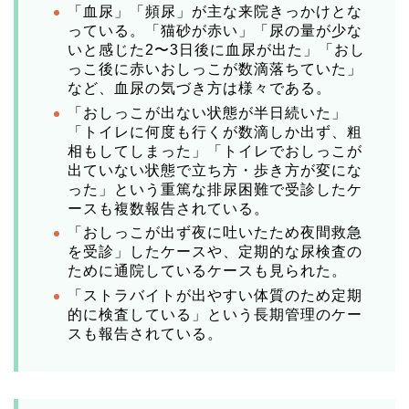
「血尿」「頻尿」が主な来院きっかけとな
っている。「猫砂が赤い」「尿の量が少な
いと感じた2〜3日後に血尿が出た」「おし
っこ後に赤いおしっこが数滴落ちていた」
など、血尿の気づき方は様々である。
「おしっこが出ない状態が半日続いた」
「トイレに何度も行くが数滴しか出ず、粗
相もしてしまった」「トイレでおしっこが
出ていない状態で立ち方・歩き方が変にな
った」という重篤な排尿困難で受診したケ
ースも複数報告されている。
「おしっこが出ず夜に吐いたため夜間救急
を受診」したケースや、定期的な尿検査の
ために通院しているケースも見られた。
「ストラバイトが出やすい体質のため定期
的に検査している」という長期管理のケー
スも報告されている。