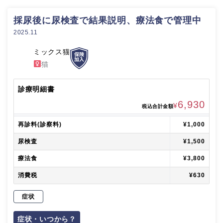
採尿後に尿検査で結果説明、療法食で管理中
2025.11
ミックス猫
猫
診療明細書
6,930
¥
税込合計金額
再診料(診察料)
¥1,000
尿検査
¥1,500
療法食
¥3,800
消費税
¥630
症状
症状・いつから？