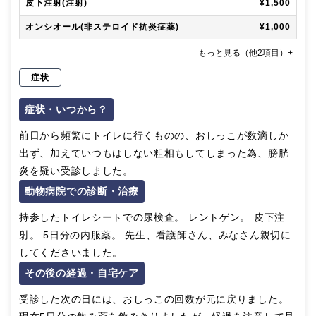
皮下注射(注射)
¥1,500
オンシオール(非ステロイド抗炎症薬)
¥1,000
もっと見る（他2項目）+
症状
症状・いつから？
前日から頻繁にトイレに行くものの、おしっこが数滴しか
出ず、加えていつもはしない粗相もしてしまった為、膀胱
炎を疑い受診しました。
動物病院での診断・治療
持参したトイレシートでの尿検査。 レントゲン。 皮下注
射。 5日分の内服薬。 先生、看護師さん、みなさん親切に
してくださいました。
その後の経過・自宅ケア
受診した次の日には、おしっこの回数が元に戻りました。