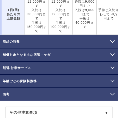
12,000円ま
12,000円ま
通院は9,000
で
で
円まで
1日(回)
入院は
入院は
入院は9,000
手術と入院
あたりの
30,000円ま
12,000円ま
円まで
わせて50万
上限金額
で
で
手術は
円まで
手術は
手術は
40,000円ま
150,000円ま
100,000円ま
で
で
で
商品の特徴
補償対象となる主な病気・ケガ
割引/付帯サービス
年齢ごとの保険料推移
備考
その他注意事項
▼