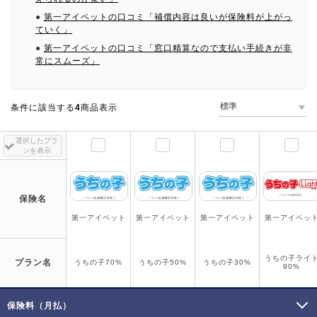
●
第一アイペットの口コミ「補償内容は良いが保険料が上がっ
ていく」
●
第一アイペットの口コミ「窓口精算なので支払い手続きが非
常にスムーズ」
条件に該当する
4
商品表示
選択したプラ
ンを表示
保険名
第一アイペット
第一アイペット
第一アイペット
第一アイペッ
うちの子ライ
プラン名
うちの子70%
うちの子50%
うちの子30%
90%
保険料（月払）