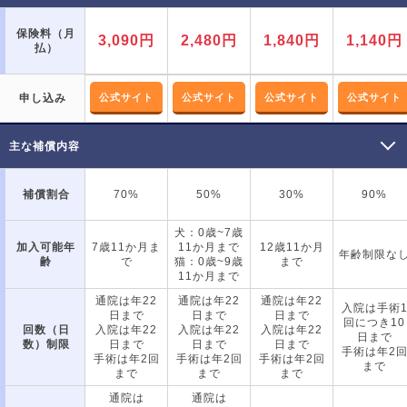
保険料（月
3,090円
2,480円
1,840円
1,140円
払）
申し込み
公式サイト
公式サイト
公式サイト
公式サイト
主な補償内容
補償割合
70%
50%
30%
90%
犬：0歳~7歳
加入可能年
7歳11か月ま
11か月まで
12歳11か月
年齢制限な
齢
で
猫：0歳~9歳
まで
11か月まで
通院は年22
通院は年22
通院は年22
入院は手術
日まで
日まで
日まで
回につき10
回数（日
入院は年22
入院は年22
入院は年22
日まで
数）制限
日まで
日まで
日まで
手術は年2
手術は年2回
手術は年2回
手術は年2回
まで
まで
まで
まで
通院は
通院は