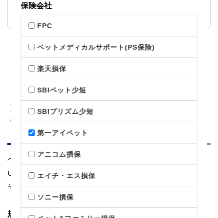
保険会社
窓口精算できるのが非常に便利。あとから請求しなくてよいので、
便利で助かっている。
FPC
ペットメディカルサポート(PS保険)
＼かんたんお見積り／
公式サイトはこちら
楽天損保
SBIペット少短
第一アイペットの特長やメリット
SBIプリズム少短
②「プランによっては比較的高齢で
も新規加入でき、待機期間もない」
第一アイペット
アニコム損保
ペット保険では、さまざまな項目で制限が設けられて
います。
エイチ・エス損保
その制限はペット保険会社によって異なりますが、
ソニー損保
「うちの子」では
プランによっては比較的高齢でも新
規加入できる
点と
待機期間がない
点に魅力がありま