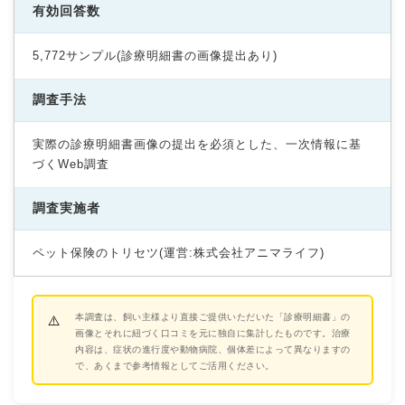
有効回答数
5,772サンプル(診療明細書の画像提出あり)
調査手法
実際の診療明細書画像の提出を必須とした、一次情報に基
づくWeb調査
調査実施者
ペット保険のトリセツ(運営:株式会社アニマライフ)
本調査は、飼い主様より直接ご提供いただいた「診療明細書」の
画像とそれに紐づく口コミを元に独自に集計したものです。治療
内容は、症状の進行度や動物病院、個体差によって異なりますの
で、あくまで参考情報としてご活用ください。