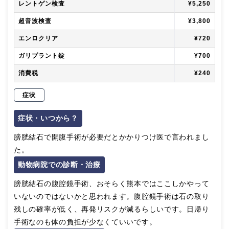
レントゲン検査
¥5,250
超音波検査
¥3,800
エンロクリア
¥720
ガリプラント錠
¥700
消費税
¥240
症状
症状・いつから？
膀胱結石で開腹手術が必要だとかかりつけ医で言われまし
た。
動物病院での診断・治療
膀胱結石の腹腔鏡手術、おそらく熊本ではここしかやって
いないのではないかと思われます。腹腔鏡手術は石の取り
残しの確率が低く、再発リスクが減るらしいです。日帰り
手術なのも体の負担が少なくていいです。