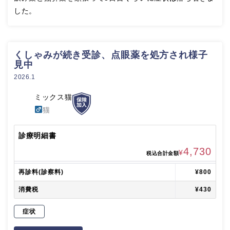
した。
くしゃみが続き受診、点眼薬を処方され様子
見中
2026.1
ミックス猫
猫
診療明細書
4,730
¥
税込合計金額
再診料(診察料)
¥800
消費税
¥430
症状