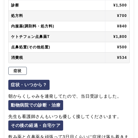
診察
¥1,500
処方料
¥700
内服薬(調剤料・処方料)
¥840
ケトチフェン点鼻薬T
¥1,800
点鼻処置(その他処置)
¥500
消費税
¥534
症状
症状・いつから？
朝からくしゃみを連発してたので、当日受診しました。
動物病院での診断・治療
先生も看護師さんもいつも優しく接してくださいます。
その後の経過・自宅ケア
飲み薬と点鼻薬を頑張って3日目くらいに症状は落ち着きま