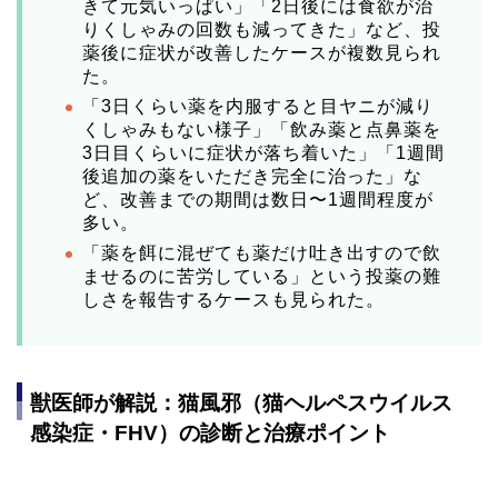
きて元気いっぱい」「2日後には食欲が治
りくしゃみの回数も減ってきた」など、投
薬後に症状が改善したケースが複数見られ
た。
「3日くらい薬を内服すると目ヤニが減り
くしゃみもない様子」「飲み薬と点鼻薬を
3日目くらいに症状が落ち着いた」「1週間
後追加の薬をいただき完全に治った」な
ど、改善までの期間は数日〜1週間程度が
多い。
「薬を餌に混ぜても薬だけ吐き出すので飲
ませるのに苦労している」という投薬の難
しさを報告するケースも見られた。
獣医師が解説：猫風邪（猫ヘルペスウイルス
感染症・FHV）の診断と治療ポイント