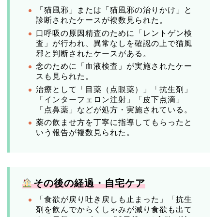
「猫風邪」または「猫風邪の治りかけ」と
診断されたケースが複数見られた。
口呼吸の原因精査のために「レントゲン検
査」が行われ、異常なしを確認の上で猫風
邪と判断されたケースがある。
念のために「血液検査」が実施されたケー
スも見られた。
治療として「目薬（点眼薬）」「抗生剤」
「インターフェロン注射」「皮下点滴」
「点鼻薬」などが処方・実施されている。
薬の飲ませ方を丁寧に指導してもらったと
いう報告が複数見られた。
️
その後の経過・自宅ケア
「食欲が戻り吐き戻しも止まった」「抗生
剤を飲んでからくしゃみが減り食欲も出て