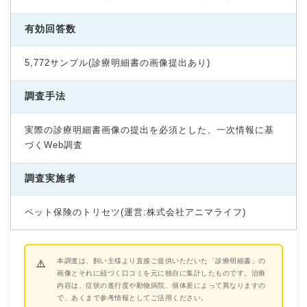
有効回答数
5,772サンプル(診療明細書の画像提出あり)
調査手法
実際の診療明細書画像の提出を必須とした、一次情報に基
づくWeb調査
調査実施者
ペット保険のトリセツ(運営:株式会社アニマライフ)
本調査は、飼い主様より直接ご提供いただいた「診療明細書」の
画像とそれに紐づく口コミを元に独自に集計したものです。治療
内容は、症状の進行度や動物病院、個体差によって異なりますの
で、あくまで参考情報としてご活用ください。