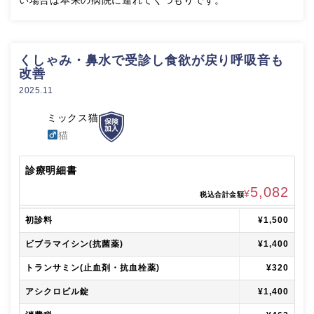
くしゃみ・鼻水で受診し食欲が戻り呼吸音も
改善
2025.11
ミックス猫
猫
診療明細書
5,082
¥
税込合計金額
初診料
¥1,500
ビブラマイシン(抗菌薬)
¥1,400
トランサミン(止血剤・抗血栓薬)
¥320
アシクロビル錠
¥1,400