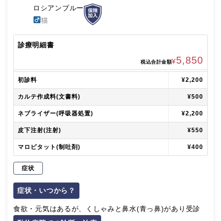
ロシアンブルー
猫
診療明細書
5,850
¥
税込合計金額
初診料
¥2,200
カルテ作成料(文書料)
¥500
ネブライザー(呼吸器処置)
¥2,200
皮下注射(注射)
¥550
マロピタット(制吐剤)
¥400
症状
症状・いつから？
食欲・元気はあるが、くしゃみと鼻水(青っ鼻)があり受診