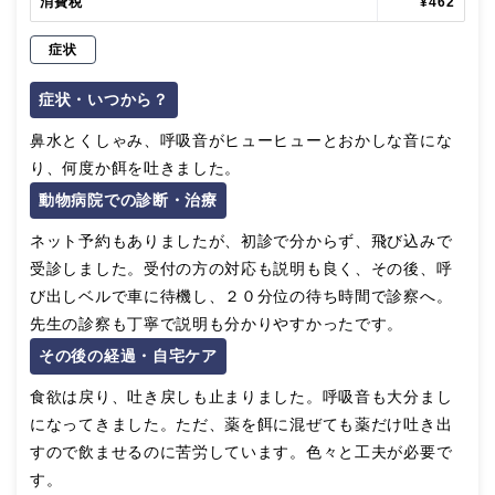
消費税
¥462
症状
症状・いつから？
鼻水とくしゃみ、呼吸音がヒューヒューとおかしな音にな
り、何度か餌を吐きました。
動物病院での診断・治療
ネット予約もありましたが、初診で分からず、飛び込みで
受診しました。受付の方の対応も説明も良く、その後、呼
び出しベルで車に待機し、２０分位の待ち時間で診察へ。
先生の診察も丁寧で説明も分かりやすかったです。
その後の経過・自宅ケア
食欲は戻り、吐き戻しも止まりました。呼吸音も大分まし
になってきました。ただ、薬を餌に混ぜても薬だけ吐き出
すので飲ませるのに苦労しています。色々と工夫が必要で
す。