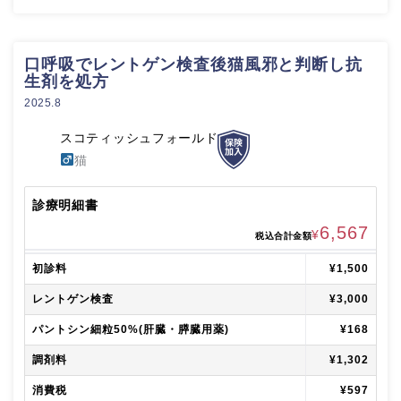
口呼吸でレントゲン検査後猫風邪と判断し抗
生剤を処方
2025.8
スコティッシュフォールド
猫
診療明細書
6,567
¥
税込合計金額
初診料
¥1,500
レントゲン検査
¥3,000
パントシン細粒50%(肝臓・膵臓用薬)
¥168
調剤料
¥1,302
消費税
¥597