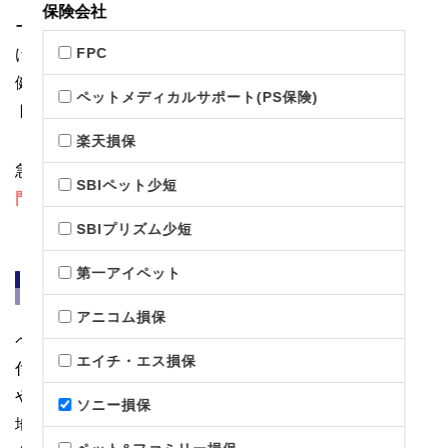
保険会社
ーナーに気軽に相談できるサービスです。毎日のしつ
FPC
けや食事などのお困りごとから、病気の予防に関する
健康相談まで、専門の知識を持ったスタッフがサポー
ペットメディカルサポート(PS保険)
トします。
楽天損保
急な体調の変化や気になる症状があるとき、
気軽に専
SBIペット少短
門家へ相談できる
環境が整っています。
SBIプリズム少短
第一アイペット
迷子関連サービス
アニコム損保
ペットが迷子になった際に役立つ
迷子関連サービス
も
エイチ・エス損保
付帯しています。ペット探偵による迷子捜索サービス
や、「迷子捜索サポートマップ」への情報掲載・該当
ソニー損保
地域の捜索隊へのメール配信などのサポートを利用で