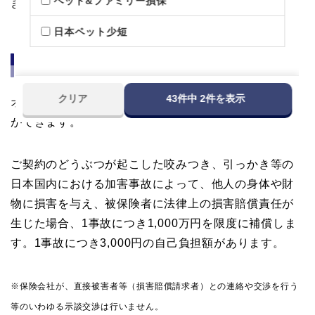
ペット&ファミリー損保
きます。
日本ペット少短
ペット賠償責任特約（オプション）
クリア
43件中 2件を表示
オプションとして
ペット賠償責任特約
を追加すること
ができます。
ご契約のどうぶつが起こした咬みつき、引っかき等の
日本国内における加害事故によって、他人の身体や財
物に損害を与え、被保険者に法律上の損害賠償責任が
生じた場合、1事故につき1,000万円を限度に補償しま
す。1事故につき3,000円の自己負担額があります。
※保険会社が、直接被害者等（損害賠償請求者）との連絡や交渉を行う
等のいわゆる示談交渉は行いません。