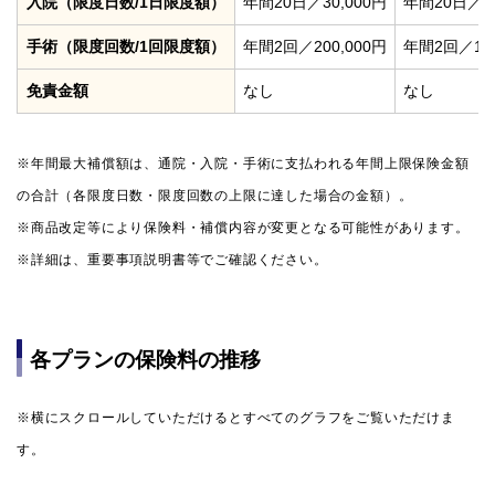
入院（限度日数/1日限度額）
年間20日／30,000円
年間20日／15
手術（限度回数/1回限度額）
年間2回／200,000円
年間2回／150
免責金額
なし
なし
※年間最大補償額は、通院・入院・手術に支払われる年間上限保険金額
の合計（各限度日数・限度回数の上限に達した場合の金額）。
※商品改定等により保険料・補償内容が変更となる可能性があります。
※詳細は、重要事項説明書等でご確認ください。
各プランの保険料の推移
※横にスクロールしていただけるとすべてのグラフをご覧いただけま
す。