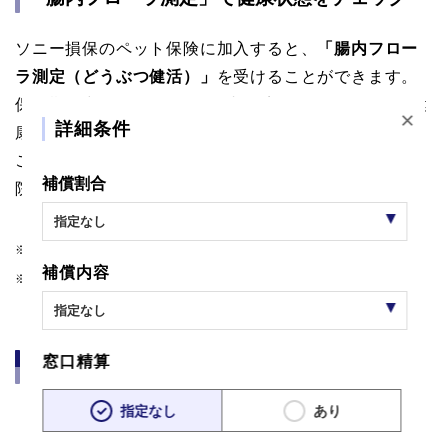
ソニー損保のペット保険に加入すると、
「腸内フロー
ラ測定（どうぶつ健活）」
を受けることができます。
保険期間中1回、ペットの腸内環境を分析することで健
×
詳細条件
康状態を把握でき、病気の予防・早期発見に役立てる
ことができます。測定結果によっては、所定の動物病
補償割合
院での健康診断（血液検査）もご案内されます。
※腸内フローラ測定は病気の診断ではありません。
補償内容
※専用サイト「けんかつくん」への登録が必要です。
窓口精算
「どうぶつホットライン」でペットの相談が
できる
指定なし
あり
「どうぶつホットライン」
は、LINE上で獣医師やトレ