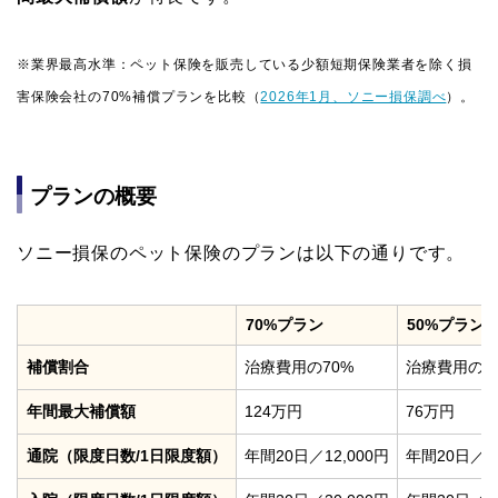
※業界最高水準：ペット保険を販売している少額短期保険業者を除く損
害保険会社の70%補償プランを比較（
2026年1月、ソニー損保調べ
）。
プランの概要
ソニー損保のペット保険のプランは以下の通りです。
70%プラン
50%プラン
補償割合
治療費用の70%
治療費用の5
年間最大補償額
124万円
76万円
通院（限度日数/1日限度額）
年間20日／12,000円
年間20日／8,