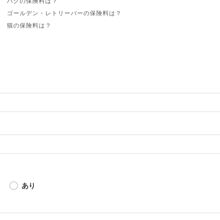
パグの保険料は？
ゴールデン・レトリーバーの保険料は？
猫の保険料は？
割引制度を比較
口コミ・評判を比較
アニコム損保「どうぶつ健保ふぁみりぃ」
第一アイペット「うちの子」
各保険会社の口コミをもっとみたい方はこちら
ニコム損保・第一アイペットの特長と気になる点は？
アニコム損保「どうぶつ健保ふぁみりぃ」
第一アイペット「うちの子」
口精算の注意点・デメリットはある？
あり
窓口精算の気になる点①保険料が高い傾向にある
窓口精算の気になる点②窓口精算できない場合もある
アニコム損保「どうぶつ健保ふぁみりぃ」