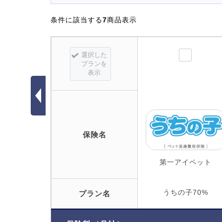
条件に該当する
7
商品表示
選択した
プランを
表示
保険名
第一アイペット
うちの子70%
プラン名