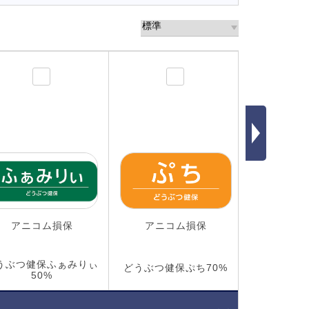
アニコム損保
アニコム損保
第一ア
うぶつ健保ふぁみりぃ
どうぶつ健保ぷち70%
うちの
50%