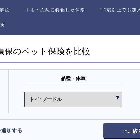
を解説
手術・入院に特化した保険
10歳以上でも加
険
損保のペット保険を比較
品種・体重
を追加する
絞