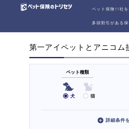
ペット保険11社
多頭割引がある保
第一アイペットとアニコム
ペット種類
犬
猫
詳細条件